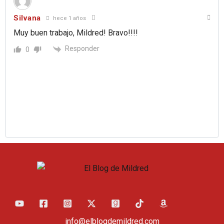
Silvana
hece 1 años
Muy buen trabajo, Mildred! Bravo!!!!
Responder
0
info@elblogdemildred.com