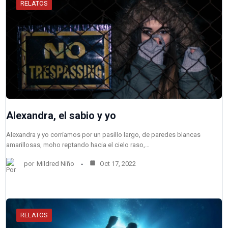
RELATOS
Alexandra, el sabio y yo
Alexandra y yo corríamos por un pasillo largo, de paredes blancas
amarillosas, moho reptando hacia el cielo raso,…
por
Mildred Niño
Oct 17, 2022
RELATOS