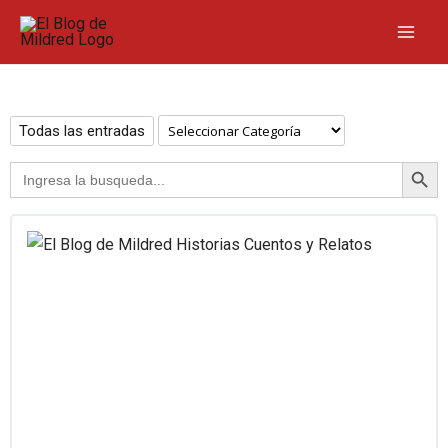
Ir
al
contenido
Categorías
Todas las entradas
BOTÓN DE B
Buscar: