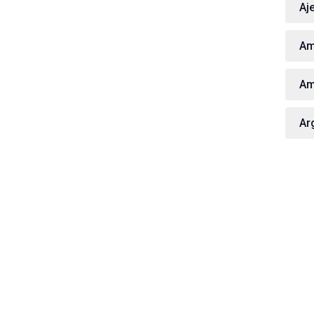
Aj
Am
Am
Ar