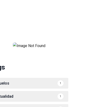
gs
uelos
1
tualidad
1