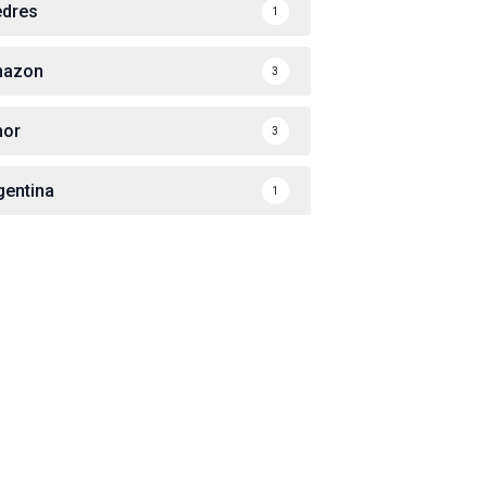
edres
1
azon
3
or
3
gentina
1