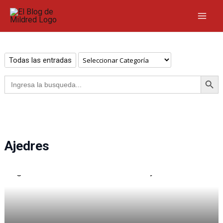
Ir
al
contenido
Categorías
Todas las entradas
BOTÓN DE B
Buscar:
Ajedres