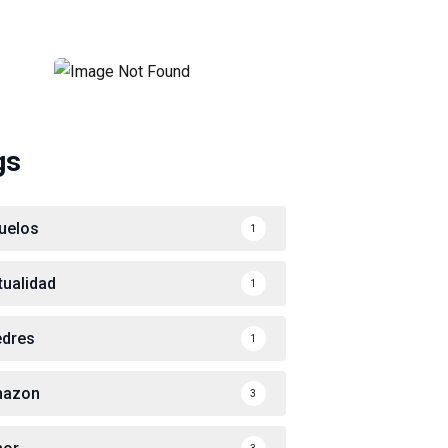
gs
uelos
1
tualidad
1
edres
1
azon
3