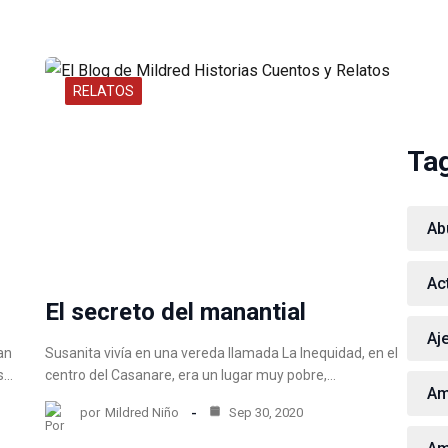
RELATOS
Ta
Ab
Ac
El secreto del manantial
Aj
an
Susanita vivía en una vereda llamada La Inequidad, en el
os…
centro del Casanare, era un lugar muy pobre,…
Am
por
Mildred Niño
Sep 30, 2020