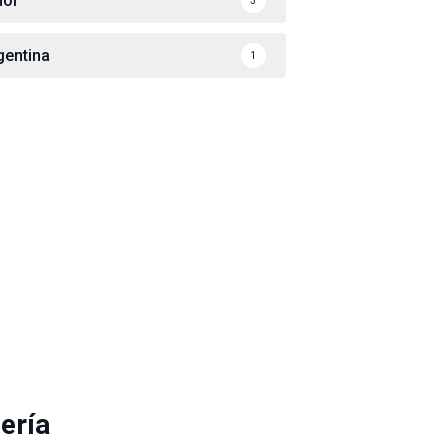
or
3
gentina
1
ería